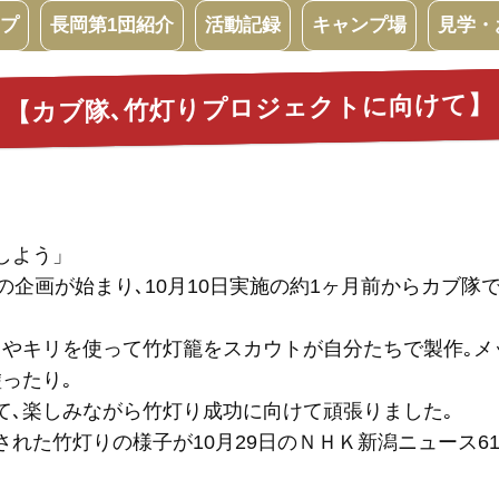
プ
長岡第1団紹介
活動記録
キャンプ場
見学・
【カブ隊､竹灯りプロジェクトに向けて】
しよう」
の企画が始まり､10月10日実施の約1ヶ月前からカブ隊
リやキリを使って竹灯籠をスカウトが自分たちで製作｡メ
ったり｡
て､楽しみながら竹灯り成功に向けて頑張りました｡
れた竹灯りの様子が10月29日のＮＨＫ新潟ニュース61