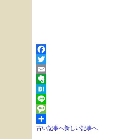
Facebook
Twitter
Email
Evernote
Hatena
Line
Message
古い記事へ
新しい記事へ
共
有