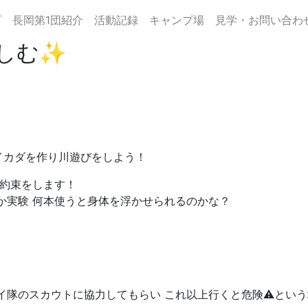
プ
長岡第1団紹介
活動記録
キャンプ場
見学・お問い合わ
しむ✨
イカダを作り川遊びをしよう！
る約束をします！
か実験 何本使うと身体を浮かせられるのかな？
イ隊のスカウトに協力してもらい これ以上行くと危険⚠️とい