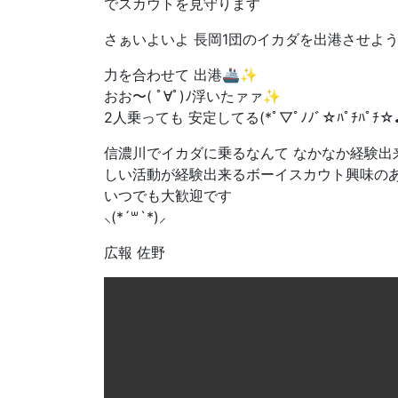
でスカウトを見守ります
さぁいよいよ 長岡1団のイカダを出港させよ
力を合わせて 出港🚢✨
おお〜( ﾟ∀ﾟ)ﾉ浮いたァァ✨
2人乗っても 安定してる(*ﾟ▽ﾟﾉﾉﾞ☆ﾊﾟﾁﾊﾟﾁ☆
信濃川でイカダに乗るなんて なかなか経験出
しい活動が経験出来るボーイスカウト興味の
いつでも大歓迎です
⸜(*´꒳`*)⸝
広報 佐野