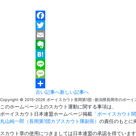
Facebook
Twitter
Email
Evernote
Hatena
Line
Message
古い記事へ
新しい記事へ
共
Copyright © 2015-2026 ボーイスカウト長岡第1団 -新潟県長岡市のボーイスカウト-
有
このホームページ上のスカウト運動に関する事項は、
ボーイスカウト日本連盟ホームページ掲載
「ボーイスカウト関
丸山純一郎（長岡第1団カブスカウト隊副長）
の責任のもとに
スカウト章の使用につきましては日本連盟の承認を得ています