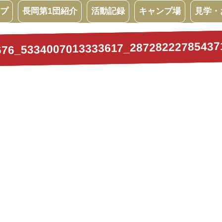
プ
長岡第1団紹介
活動記録
キャンプ場
見学・
676_5334007013333617_28728222785437