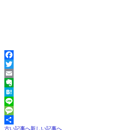
Facebook
Twitter
Email
Evernote
Hatena
Line
Message
古い記事へ
新しい記事へ
共