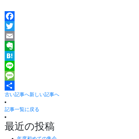
Facebook
Twitter
Email
Evernote
Hatena
Line
Message
古い記事へ
新しい記事へ
共
有
記事一覧に戻る
最近の投稿
年度初めての集会